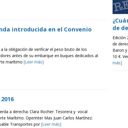
¿Cuá
de d
nda introducida en el Convenio
Edición
de dere
 a la obligación de verificar el peso bruto de los
Baron y
dores antes de su embarque en buques dedicados al
10 €. V
rte marítimo
[Leer más]
más]
 2016
ierda a derecha: Clara Rocher: Tesorera y vocal
rte Marítimo. Operinter Mas Juan Carlos Martínez:
able Transportes por
[Leer más]