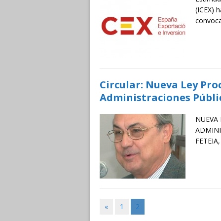
(ICEX) 
convoca
Circular: Nueva Ley Pr
Administraciones Públi
NUEVA 
ADMINIS
FETEIA
«
1
2