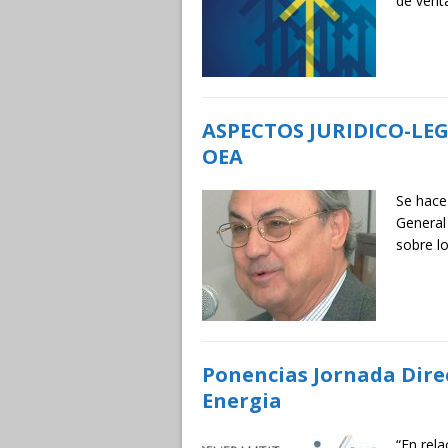
de vent
ASPECTOS JURIDICO-LE
OEA
Se hace
General
sobre l
Ponencias Jornada Direc
Energia
“En rela