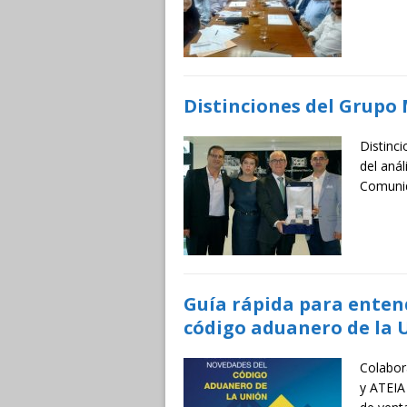
Distinciones del Grupo
Distinc
del anál
Comuni
Guía rápida para entend
código aduanero de la U
Colabor
y ATEIA