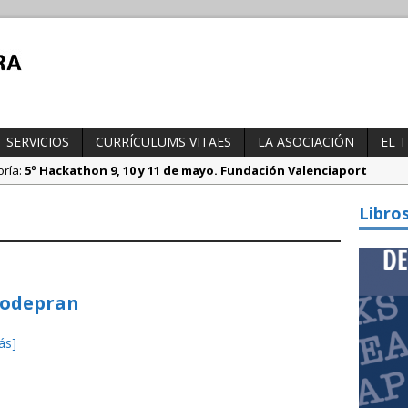
SERVICIOS
CURRÍCULUMS VITAES
LA ASOCIACIÓN
EL 
oría:
5º Hackathon 9, 10 y 11 de mayo. Fundación Valenciaport
tegoría:
Borrador DGT, medidas especiales regulación tráfico duran
Libro
ría:
Propuesta del Nuevo CAU. Presentación AEAT
Modepran
ás]