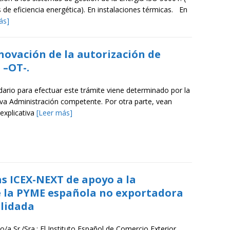
 de eficiencia energética). En instalaciones térmicas. En
ás]
novación de la autorización de
 –OT-.
dario para efectuar este trámite viene determinado por la
iva Administración competente. Por otra parte, vean
 explicativa
[Leer más]
s ICEX-NEXT de apoyo a la
e la PYME española no exportadora
lidada
/a Sr./Sra.: El Instituto Español de Comercio Exterior