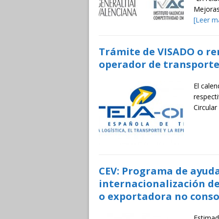
Mejoras
[Leer m
Trámite de VISADO o re
operador de transporte
El calen
respect
Circular
CEV: Programa de ayuda
internacionalización d
o exportadora no conso
Estimado