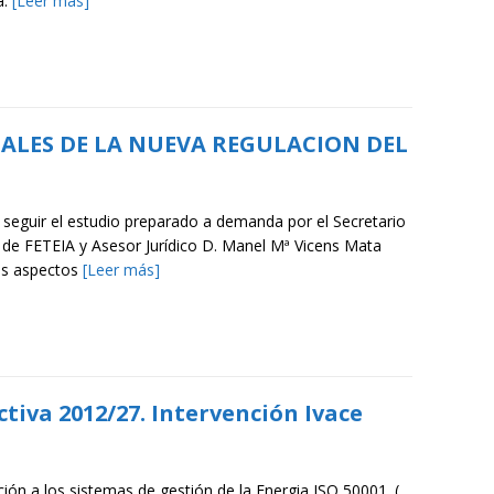
a:
[Leer más]
GALES DE LA NUEVA REGULACION DEL
 seguir el estudio preparado a demanda por el Secretario
 de FETEIA y Asesor Jurídico D. Manel Mª Vicens Mata
os aspectos
[Leer más]
tiva 2012/27. Intervención Ivace
ción a los sistemas de gestión de la Energia ISO 50001. (