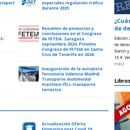
ciaport
especiales regulación tráfico
durante 2025
¿Cuá
de d
Resumen de ponencias y
conclusiones en el Congreso
Edición
F-
de FETEIA. Zaragoza
septiembre 2024. Próximo
de dere
Congreso de FETEIA en Santa
Baron y
Cruz de Tenerife en 2026.
10 €. V
más]
Inauguración de la autopista
ferroviaria Valencia-Madrid.
Transporte multimodal
Libro
marítimo-ffcc-transporte
terrestre.
Actualización Oferta
Formativa post Covid 19