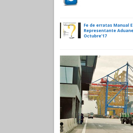
Fe de erratas Manual E
Representante Aduane
Octubre’17
Leer más]