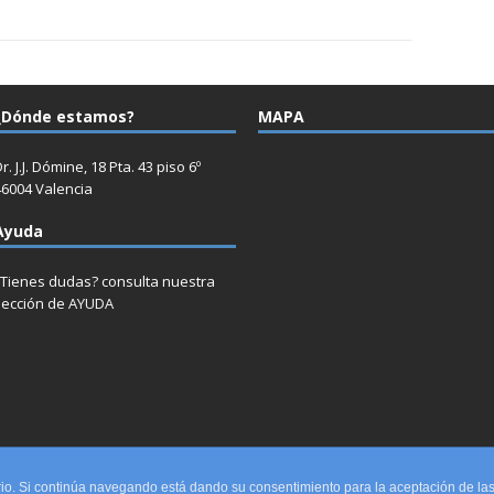
¿Dónde estamos?
MAPA
r. J.J. Dómine, 18 Pta. 43 piso 6º
46004 Valencia
Ayuda
¿Tienes dudas? consulta nuestra
sección de
AYUDA
INICIO
Únete
Circulares
Servicios
Currículums vitaes
uario. Si continúa navegando está dando su consentimiento para la aceptación de l