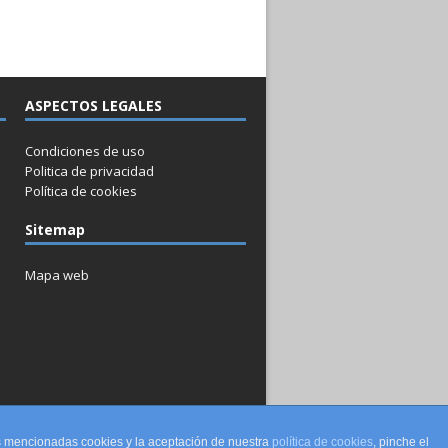
ASPECTOS LEGALES
Condiciones de uso
Politica de privacidad
Política de cookies
Sitemap
Mapa web
La Asociación
El transitario
Contacto
as mencionadas cookies y la aceptación de nuestra
política de cookies
, pinche el