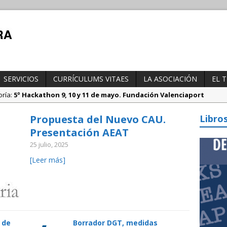
SERVICIOS
CURRÍCULUMS VITAES
LA ASOCIACIÓN
EL 
oría:
5º Hackathon 9, 10 y 11 de mayo. Fundación Valenciaport
tegoría:
Borrador DGT, medidas especiales regulación tráfico duran
Propuesta del Nuevo CAU.
Libro
ría:
Propuesta del Nuevo CAU. Presentación AEAT
Presentación AEAT
25 julio, 2025
[Leer más]
 de
Borrador DGT, medidas