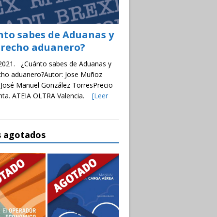
nto sabes de Aduanas y
erecho aduanero?
 2021. ¿Cuánto sabes de Aduanas y
cho aduanero?Autor: Jose Muñoz
 José Manuel González TorresPrecio
enta. ATEIA OLTRA Valencia.
[Leer
s agotados