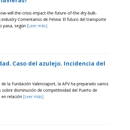
 navieras?
w-will-the-crisis-impact-the-future-of-the-dry-bulk-
-industry Comentarios de Feteia: El futuro del transporte
o pasa, según
[Leer más]
ad. Caso del azulejo. Incidencia del
s de la Fundación Valenciaport, la APV ha preparado varios
s sobre disminución de competitividad del Puerto de
a en relación
[Leer más]