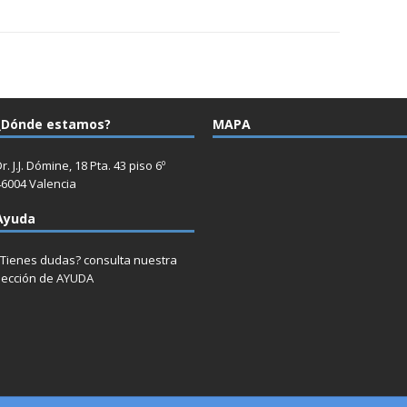
¿Dónde estamos?
MAPA
r. J.J. Dómine, 18 Pta. 43 piso 6º
46004 Valencia
Ayuda
¿Tienes dudas? consulta nuestra
sección de
AYUDA