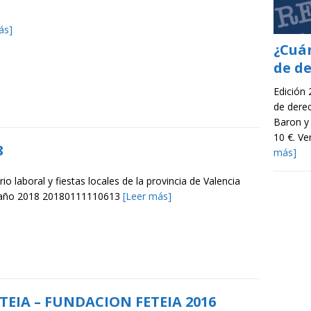
ás]
¿Cuá
de d
Edición
de dere
Baron y
10 €. V
8
más]
io laboral y fiestas locales de la provincia de Valencia
 año 2018 20180111110613
[Leer más]
TEIA – FUNDACION FETEIA 2016