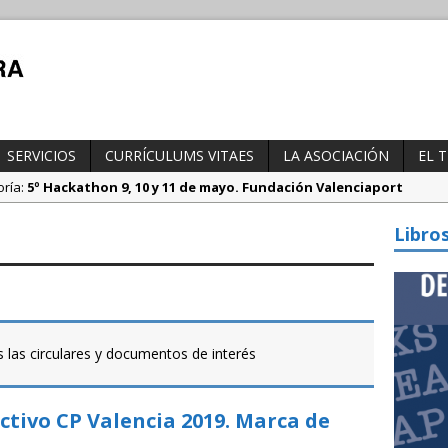
SERVICIOS
CURRÍCULUMS VITAES
LA ASOCIACIÓN
EL 
oría:
5º Hackathon 9, 10 y 11 de mayo. Fundación Valenciaport
tegoría:
Borrador DGT, medidas especiales regulación tráfico duran
Libro
ría:
Propuesta del Nuevo CAU. Presentación AEAT
s las circulares y documentos de interés
ctivo CP Valencia 2019. Marca de