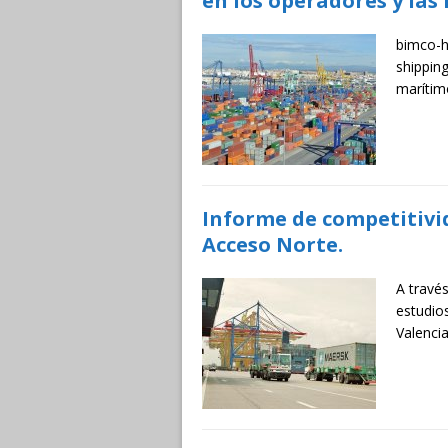
en los operadores y las
bimco-ho
shipping
marítim
Informe de competitivid
Acceso Norte.
A travé
estudio
Valenci