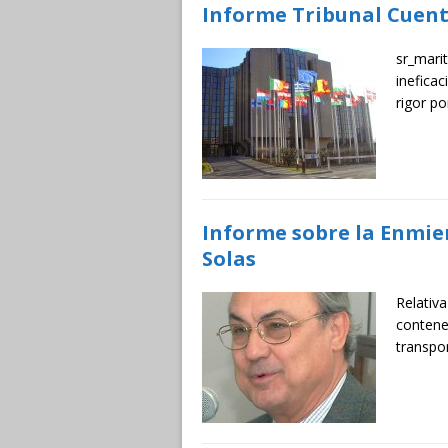
Informe Tribunal Cuen
sr_mari
inefica
rigor p
Informe sobre la Enmie
Solas
Relativa
contene
transpo