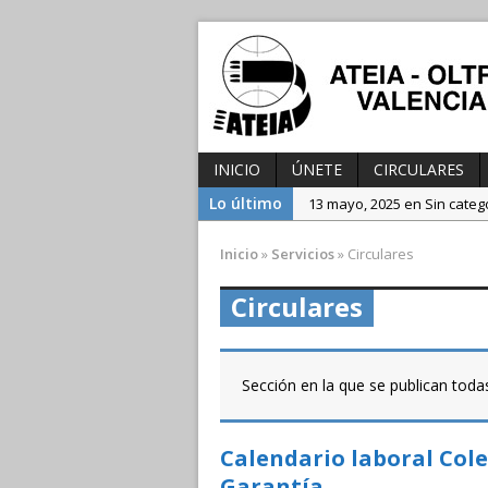
INICIO
ÚNETE
CIRCULARES
Lo último
13 mayo, 2025 en Sin categ
3 diciembre, 2024 en Sin ca
Inicio
»
Servicios
»
Circulares
25 julio, 2025 en Sin catego
Circulares
Sección en la que se publican toda
Calendario laboral Cole
Garantía