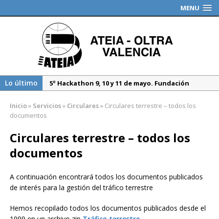
MENU
Lo último
5º Hackathon 9, 10 y 11 de mayo. Fundación
Valenciaport
Inicio
»
Servicios
»
Circulares
»
Circulares terrestre – todos los
Borrador DGT, medidas especiales regulación
documentos
tráfico durante 2025
Circulares terrestre – todos los
Propuesta del Nuevo CAU. Presentación AEAT
documentos
A continuación encontrará todos los documentos publicados
de interés para la gestión del tráfico terrestre
Hemos recopilado todos los documentos publicados desde el
1999 en un archivo zip
Tráfico terrestre