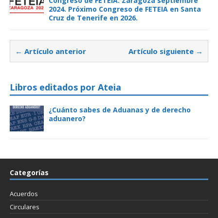
Congreso de FETEIA. Zaragoza septiembre
2024. Próximo Congreso de FETEIA en Santa
Cruz de Tenerife en 2026.
← Artículo anterior
Artículo siguiente →
Libros editados por Ateia
¿Cuánto sabes de Aduanas y de derecho
aduanero?
Categorías
Acuerdos
Circulares