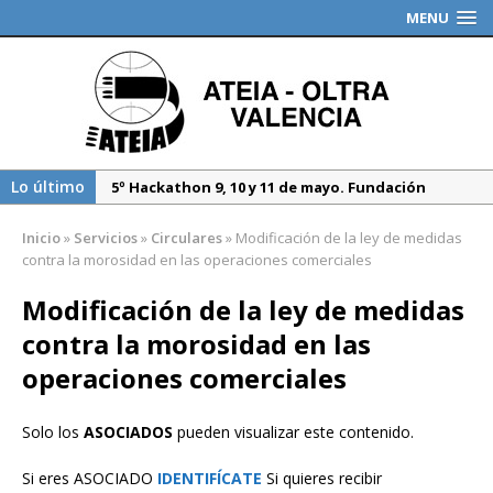
MENU
Lo último
5º Hackathon 9, 10 y 11 de mayo. Fundación
Valenciaport
Inicio
»
Servicios
»
Circulares
»
Modificación de la ley de medidas
Borrador DGT, medidas especiales regulación
contra la morosidad en las operaciones comerciales
tráfico durante 2025
Modificación de la ley de medidas
Propuesta del Nuevo CAU. Presentación AEAT
contra la morosidad en las
operaciones comerciales
Solo los
ASOCIADOS
pueden visualizar este contenido.
Si eres ASOCIADO
IDENTIFÍCATE
Si quieres recibir