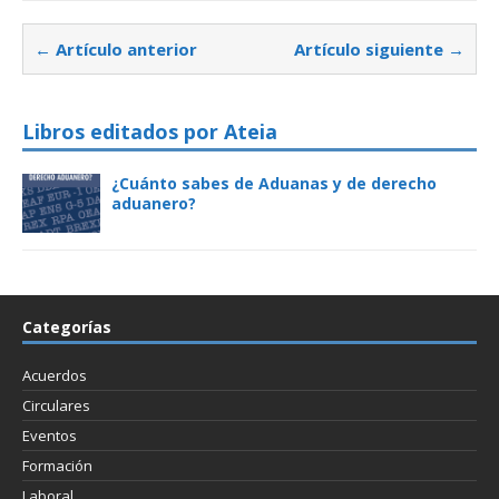
← Artículo anterior
Artículo siguiente →
Libros editados por Ateia
¿Cuánto sabes de Aduanas y de derecho
aduanero?
Categorías
Acuerdos
Circulares
Eventos
Formación
Laboral