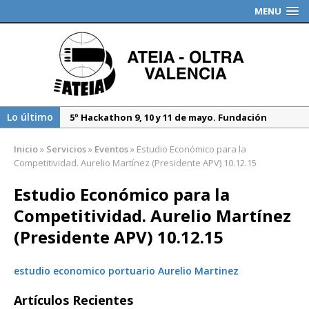
MENU
Lo último
5º Hackathon 9, 10 y 11 de mayo. Fundación
Valenciaport
Inicio
»
Servicios
»
Eventos
»
Estudio Económico para la
Borrador DGT, medidas especiales regulación
Competitividad. Aurelio Martínez (Presidente APV) 10.12.15
tráfico durante 2025
Estudio Económico para la
Propuesta del Nuevo CAU. Presentación AEAT
Competitividad. Aurelio Martínez
(Presidente APV) 10.12.15
estudio economico portuario Aurelio Martinez
Artículos Recientes