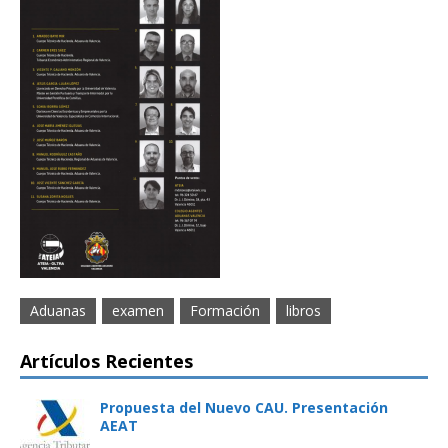
Aduanas
examen
Formación
libros
Artículos Recientes
Propuesta del Nuevo CAU. Presentación
AEAT