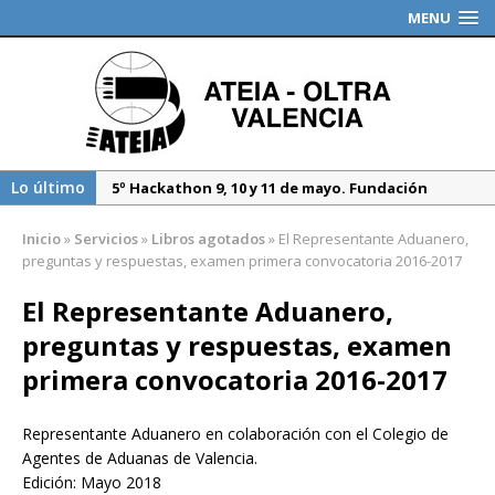
MENU
Lo último
5º Hackathon 9, 10 y 11 de mayo. Fundación
Valenciaport
Inicio
»
Servicios
»
Libros agotados
»
El Representante Aduanero,
Borrador DGT, medidas especiales regulación
preguntas y respuestas, examen primera convocatoria 2016-2017
tráfico durante 2025
El Representante Aduanero,
Propuesta del Nuevo CAU. Presentación AEAT
preguntas y respuestas, examen
primera convocatoria 2016-2017
Representante Aduanero en colaboración con el Colegio de
Agentes de Aduanas de Valencia.
Edición: Mayo 2018