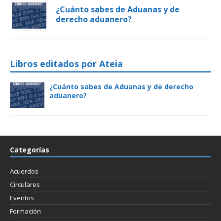
¿Cuánto sabes de Aduanas y de
derecho aduanero?
Libros editados por Ateia
¿Cuánto sabes de Aduanas y de derecho
aduanero?
Categorías
Acuerdos
Circulares
Eventos
Formación