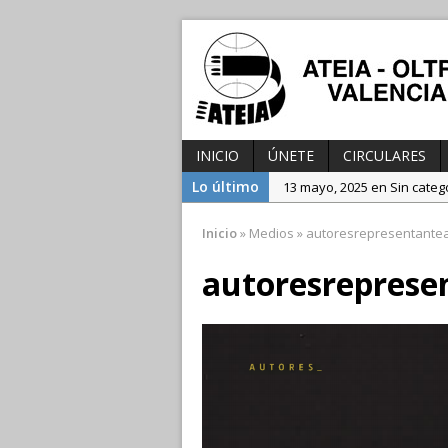
INICIO
ÚNETE
CIRCULARES
Lo último
13 mayo, 2025 en Sin categ
3 diciembre, 2024 en Sin ca
Inicio
»
Medios
»
autoresrepresentante
25 julio, 2025 en Sin catego
autoresreprese