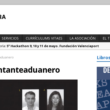
SERVICIOS
CURRÍCULUMS VITAES
LA ASOCIACIÓN
EL 
oría:
5º Hackathon 9, 10 y 11 de mayo. Fundación Valenciaport
tegoría:
Borrador DGT, medidas especiales regulación tráfico duran
Libro
aduanero
ría:
Propuesta del Nuevo CAU. Presentación AEAT
ntanteaduanero