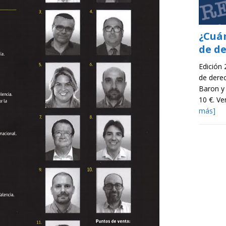
¿Cuá
de d
Edición
de dere
Baron y
10 €. V
más]