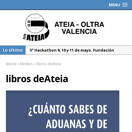
MENU
Lo último
5º Hackathon 9, 10 y 11 de mayo. Fundación
Valenciaport
Inicio
»
Medios
»
libros deAteia
Borrador DGT, medidas especiales regulación
tráfico durante 2025
libros deAteia
Propuesta del Nuevo CAU. Presentación AEAT