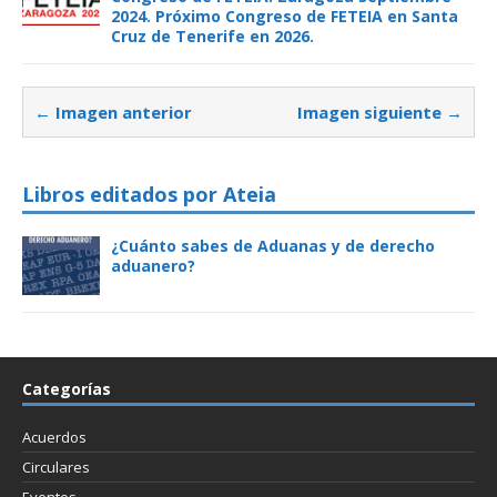
2024. Próximo Congreso de FETEIA en Santa
Cruz de Tenerife en 2026.
← Imagen anterior
Imagen siguiente →
Libros editados por Ateia
¿Cuánto sabes de Aduanas y de derecho
aduanero?
Categorías
Acuerdos
Circulares
Eventos