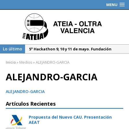
MENU
Lo último
5º Hackathon 9, 10 y 11 de mayo. Fundación
Valenciaport
Inicio
»
Medios
»
ALEJANDRO-GARCIA
Borrador DGT, medidas especiales regulación
tráfico durante 2025
ALEJANDRO-GARCIA
Propuesta del Nuevo CAU. Presentación AEAT
ALEJANDRO-GARCIA
Artículos Recientes
Propuesta del Nuevo CAU. Presentación
AEAT