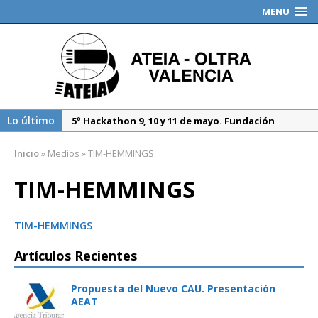
MENU
Lo último
5º Hackathon 9, 10 y 11 de mayo. Fundación
Valenciaport
Inicio
»
Medios
»
TIM-HEMMINGS
Borrador DGT, medidas especiales regulación
tráfico durante 2025
TIM-HEMMINGS
Propuesta del Nuevo CAU. Presentación AEAT
TIM-HEMMINGS
Artículos Recientes
Propuesta del Nuevo CAU. Presentación
AEAT