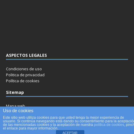
ASPECTOS LEGALES
Condiciones de uso
Politica de privacidad
Política de cookies
Sitemap
Mapa web
Uso de cookies
Este sitio web utiliza cookies para que usted tenga la mejor experiencia de
usuario. Si continúa navegando está dando su consentimiento para la aceptació
de las mencionadas cookies y la aceptación de nuestra
política de cookies
, pinc
MENU
el enlace para mayor información.
ACEPTAR