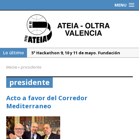
MENU
Lo último
5º Hackathon 9, 10 y 11 de mayo. Fundación
Valenciaport
Inicio
»
presidente
Borrador DGT, medidas especiales regulación
tráfico durante 2025
presidente
Propuesta del Nuevo CAU. Presentación AEAT
Acto a favor del Corredor
Mediterraneo